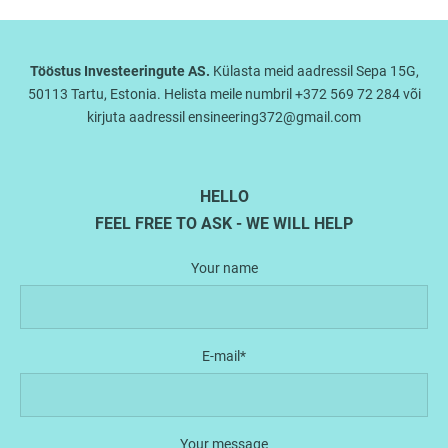
Tööstus Investeeringute AS.
Külasta meid aadressil Sepa 15G,
50113 Tartu, Estonia. Helista meile numbril +372 569 72 284 või
kirjuta aadressil ensineering372@gmail.com
HELLO
FEEL FREE TO ASK - WE WILL HELP
Your name
E-mail
Your message