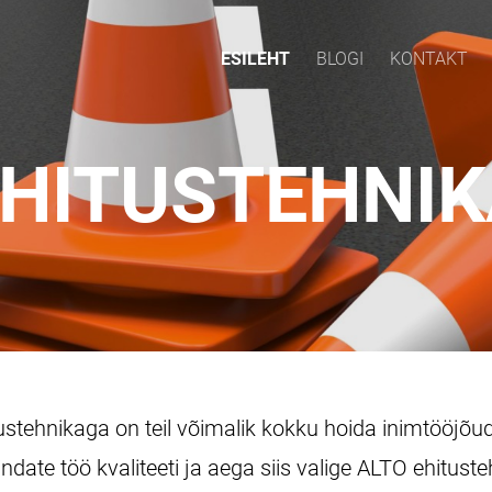
ESILEHT
BLOGI
KONTAKT
HITUSTEHNI
stehnikaga on teil võimalik kokku hoida inimtööjõu
indate töö kvaliteeti ja aega siis valige ALTO ehituste