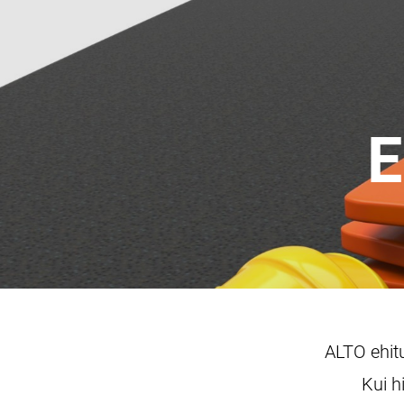
E
ALTO ehitu
Kui h