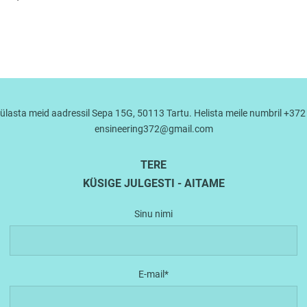
lasta meid aadressil Sepa 15G, 50113 Tartu. Helista meile numbril +372 5
ensineering372@gmail.com
TERE
KÜSIGE JULGESTI - AITAME
Sinu nimi
E-mail