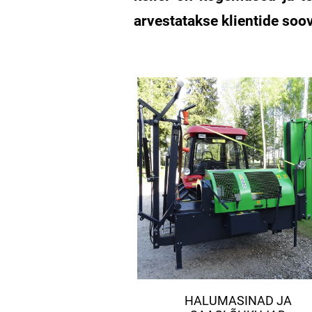
arvestatakse klientide so
HALUMASINAD JA