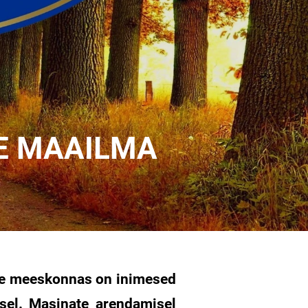
E MAAILMA
ie meeskonnas on inimesed
sel. Masinate arendamisel