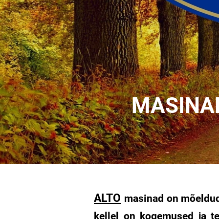
MASINAD M
ALTO
masinad on mõeldud
kellel on kogemused ja t