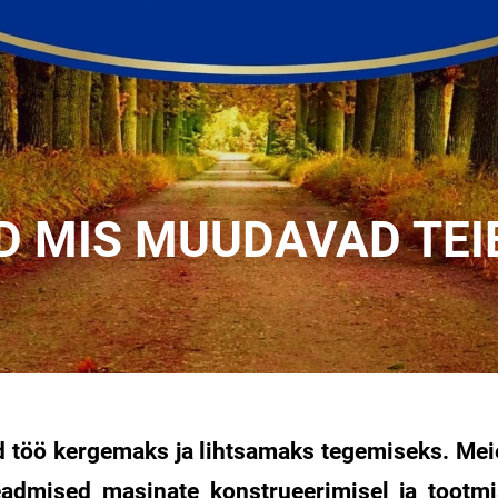
IS MUUDAVAD TEI
 töö kergemaks ja lihtsamaks tegemiseks. Me
eadmised masinate konstrueerimisel ja tootmi