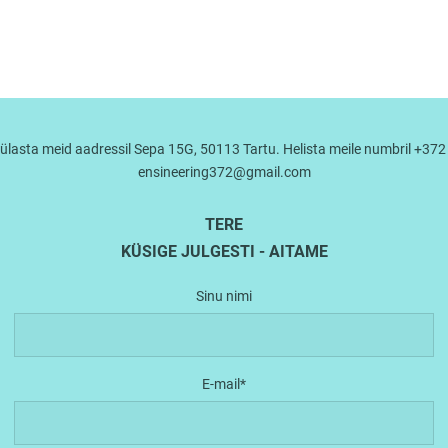
lasta meid aadressil Sepa 15G, 50113 Tartu. Helista meile numbril +372 5
ensineering372@gmail.com
TERE
KÜSIGE JULGESTI - AITAME
Sinu nimi
E-mail