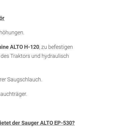
ör
rhöhungen.
ine ALTO H-120
, zu befestigen
 des Traktors und hydraulisch
erer Saugschlauch.
lauchträger.
bietet der Sauger ALTO EP-530?