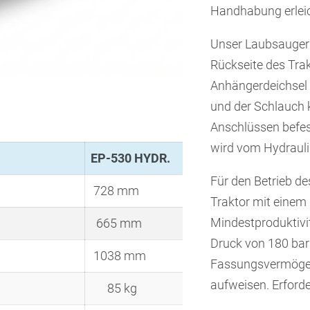
Handhabung erleic
Unser Laubsauger 
Rückseite des Tra
Anhängerdeichsel 
und der Schlauch 
Anschlüssen befes
wird vom Hydrauli
EP-530 HYDR.
Für den Betrieb d
728 mm
Traktor mit einem
Mindestproduktivi
665 mm
Druck von 180 bar
1038 mm
Fassungsvermögen
aufweisen. Erforde
85 kg