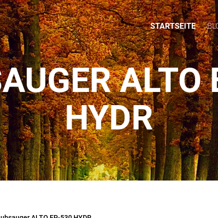
STARTSEITE
BL
AUGER ALTO 
HYDR
aubsauger ALTO EP-530 HYDR