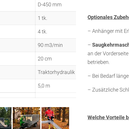
D-450 mm
Optionales Zubeh
1 tk.
– Anhänger mit E
4 tk.
–
Saugkehrmasch
90 m3/min
an der Vorderseite
20 cm
betrieben.
Traktorhydraulik
– Bei Bedarf läng
5,0 m
– Zusätzliche Sch
Welche Vorteile 