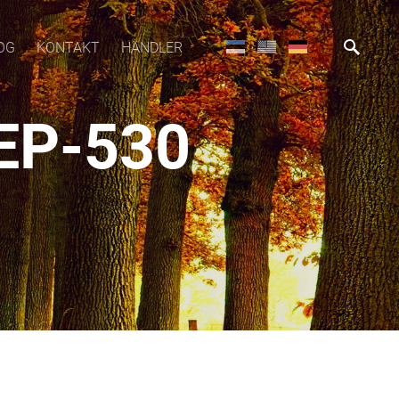
OG
KONTAKT
HÄNDLER
EP-530