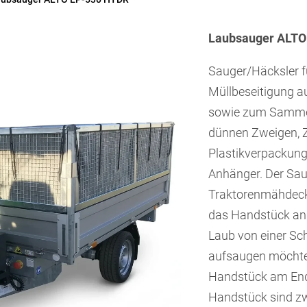
Laubsauger ALTO 
Sauger/Häcksler 
Müllbeseitigung au
sowie zum Sammel
dünnen Zweigen, Z
Plastikverpackung
Anhänger. Der Sau
Traktorenmähdeck
das Handstück an
Laub von einer S
aufsaugen möchten
Handstück am End
Handstück sind zw